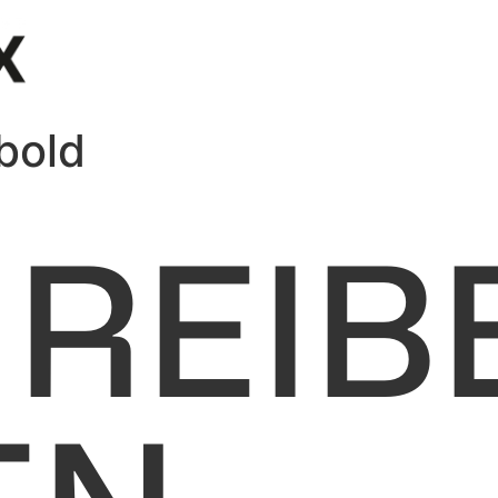
bold
REIB