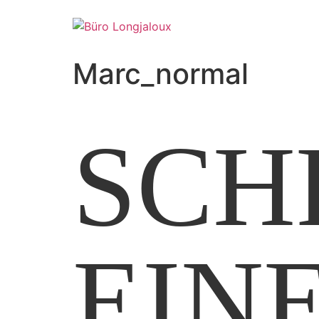
Marc_normal
SCH
EIN